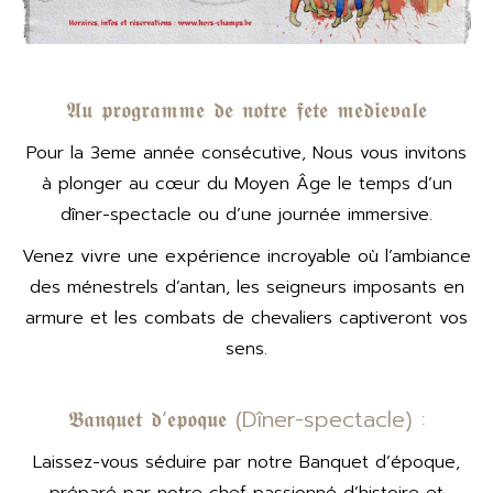
𝕬𝖚 𝖕𝖗𝖔𝖌𝖗𝖆𝖒𝖒𝖊 𝖉𝖊 𝖓𝖔𝖙𝖗𝖊 𝖋𝖊𝖙𝖊 𝖒𝖊𝖉𝖎𝖊𝖛𝖆𝖑𝖊
Pour la 3eme année consécutive, Nous vous invitons
à plonger au cœur du Moyen Âge le temps d’un
dîner-spectacle ou d’une journée immersive.
Venez vivre une expérience incroyable où l’ambiance
des ménestrels d’antan, les seigneurs imposants en
armure et les combats de chevaliers captiveront vos
sens.
𝕭𝖆𝖓𝖖𝖚𝖊𝖙 𝖉’𝖊𝖕𝖔𝖖𝖚𝖊 (Dîner-spectacle) :
Laissez-vous séduire par notre Banquet d’époque,
préparé par notre chef passionné d’histoire et