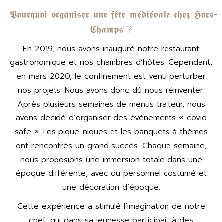
𝕻𝖔𝖚𝖗𝖖𝖚𝖔𝖎 𝖔𝖗𝖌𝖆𝖓𝖎𝖘𝖊𝖗 𝖚𝖓𝖊 𝖋𝖊̂𝖙𝖊 𝖒𝖊́𝖉𝖎𝖊́𝖛𝖆𝖑𝖊 𝖈𝖍𝖊𝖟 𝕳𝖔𝖗𝖘-
𝕮𝖍𝖆𝖒𝖕𝖘 ?
En 2019, nous avons inauguré notre restaurant
gastronomique et nos chambres d’hôtes. Cependant,
en mars 2020, le confinement est venu perturber
nos projets. Nous avons donc dû nous réinventer.
Après plusieurs semaines de menus traiteur, nous
avons décidé d’organiser des événements « covid
safe ». Les pique-niques et les banquets à thèmes
ont rencontrés un grand succès. Chaque semaine,
nous proposions une immersion totale dans une
époque différente, avec du personnel costumé et
une décoration d’époque.
Cette expérience a stimulé l’imagination de notre
chef, qui dans sa jeunesse participait à des