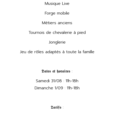
Musique Live
Forge mobile
Métiers anciens
Tournois de chevalerie à pied
Jonglerie
Jeu de rôles adaptés à toute la famille
𝕯𝖆𝖙𝖊𝖘 𝖊𝖙 𝖍𝖔𝖗𝖆𝖎𝖗𝖊𝖘 :
Samedi 31/08 : 11h-18h
Dimanche 1/09 : 11h-18h
𝕿𝖆𝖗𝖎𝖋𝖘 :