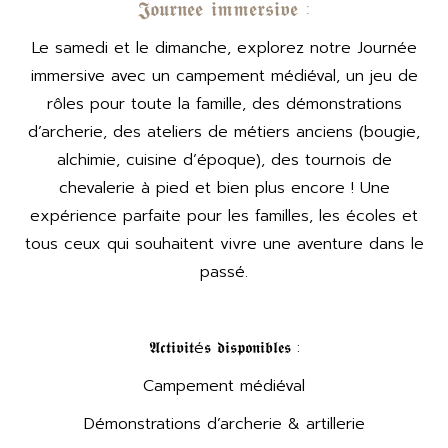
𝕵𝖔𝖚𝖗𝖓𝖊𝖊 𝖎𝖒𝖒𝖊𝖗𝖘𝖎𝖛𝖊 :
Le samedi et le dimanche, explorez notre Journée
immersive avec un campement médiéval, un jeu de
rôles pour toute la famille, des démonstrations
d’archerie, des ateliers de métiers anciens (bougie,
alchimie, cuisine d’époque), des tournois de
chevalerie à pied et bien plus encore ! Une
expérience parfaite pour les familles, les écoles et
tous ceux qui souhaitent vivre une aventure dans le
passé.
𝕬𝖈𝖙𝖎𝖛𝖎𝖙é𝖘 𝖉𝖎𝖘𝖕𝖔𝖓𝖎𝖇𝖑𝖊𝖘 :
Campement médiéval
Démonstrations d’archerie & artillerie