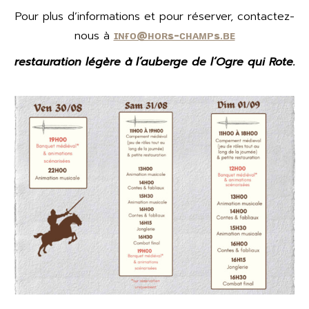
Pour plus d’informations et pour réserver, contactez-
nous à
ɪɴғᴏ@ʜᴏʀs-ᴄʜᴀᴍᴘs.ʙᴇ
restauration légère à l’auberge de l’Ogre qui Rote.