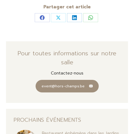
Partager cet article
Partager
Partager
Partager
Partager
sur
sur
sur
sur
Facebook
X
LinkedIn
WhatsApp
Pour toutes informations sur notre
salle
Contactez-nous
event@hors-champs.be
PROCHAINS ÉVÉNEMENTS
Restaurant éphémère dans les Jardins