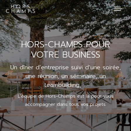
HORS-CHAMPS POUR
VOTRE BUSINESS
Un dîner d’entreprise suivi d’une soirée,
une réunion, un séminaire, un
teambuilding, …
L’équipe de Hors-Champs est la pour vous
accompagner dans tous vos projets.