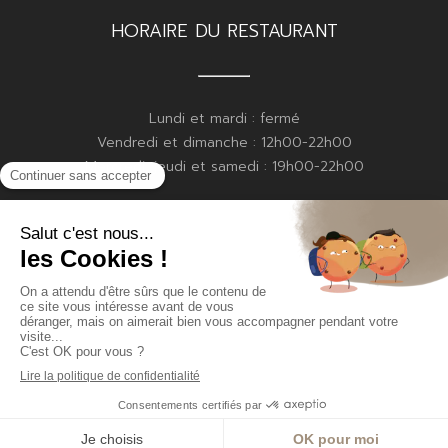
HORAIRE DU RESTAURANT
Lundi et mardi : fermé
Vendredi et dimanche : 12h00-22h00
Mercredi, jeudi et samedi : 19h00-22h00
HORAIRE DE LA BOULANGERIE
Vendredi : 15h00-19h00
Samedi : 8h30-13h00
Dimanche : 8h30-13h00
© By Poush
Mentions légales
Politique de confidentialité