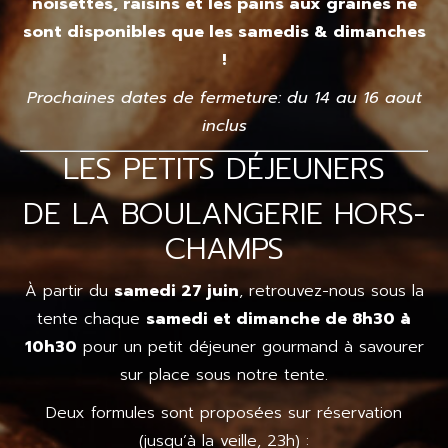
noisettes, raisins
et les pains aux graines ne
sont disponibles que les samedis & dimanches
!
Prochaines dates de fermeture: du 14 au 16 aout
inclus
LES PETITS DÉJEUNERS
DE LA BOULANGERIE HORS-
CHAMPS
À partir du
samedi 27 juin
, retrouvez-nous sous la
tente chaque
samedi et dimanche de 8h30 à
10h30
pour un petit déjeuner gourmand à savourer
sur place sous notre tente.
Deux formules sont proposées sur réservation
(jusqu’à la veille, 23h) :