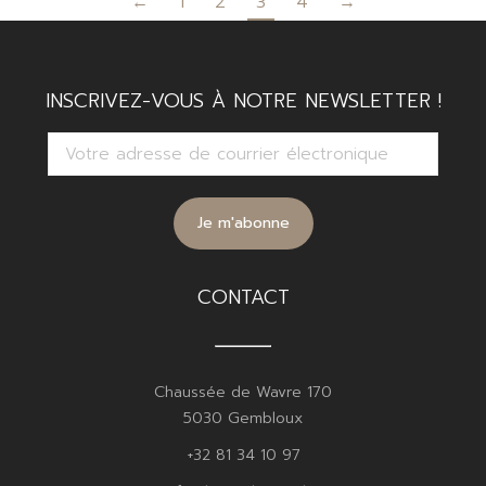
←
1
2
3
4
→
INSCRIVEZ-VOUS À NOTRE NEWSLETTER !
CONTACT
Chaussée de Wavre 170
5030 Gembloux
+32 81 34 10 97