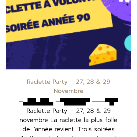
Raclette Party – 27, 28 & 29
Novembre
─▄██▄██▄ ─▀█████▀ ───▀█▀
Raclette Party – 27, 28 & 29
novembre La raclette la plus folle
de l’année revient !Trois soirées