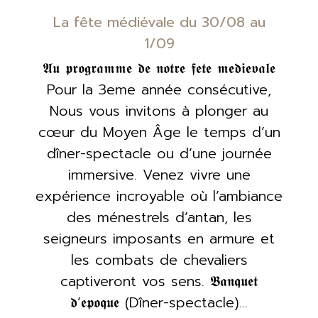
La fête médiévale du 30/08 au
1/09
𝕬𝖚 𝖕𝖗𝖔𝖌𝖗𝖆𝖒𝖒𝖊 𝖉𝖊 𝖓𝖔𝖙𝖗𝖊 𝖋𝖊𝖙𝖊 𝖒𝖊𝖉𝖎𝖊𝖛𝖆𝖑𝖊
Pour la 3eme année consécutive,
Nous vous invitons à plonger au
cœur du Moyen Âge le temps d’un
dîner-spectacle ou d’une journée
immersive. Venez vivre une
expérience incroyable où l’ambiance
des ménestrels d’antan, les
seigneurs imposants en armure et
les combats de chevaliers
captiveront vos sens. 𝕭𝖆𝖓𝖖𝖚𝖊𝖙
𝖉’𝖊𝖕𝖔𝖖𝖚𝖊 (Dîner-spectacle)…