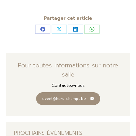
Partager cet article
Partager
Partager
Partager
Partager
sur
sur
sur
sur
Facebook
X
LinkedIn
WhatsApp
Pour toutes informations sur notre
salle
Contactez-nous
event@hors-champs.be
PROCHAINS ÉVÉNEMENTS